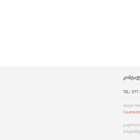
ᲙᲝᲜᲢᲐᲥ
TEL.: 577
skype: M
Caumedn
გაფრთხი
პასუხისმ