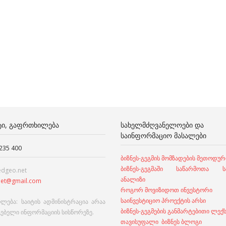
ᲢᲘ, ᲒᲐᲤᲠᲗᲮᲘᲚᲔᲑᲐ
ᲡᲐᲮᲔᲚᲛᲫᲦᲕᲐᲜᲔᲚᲝᲔᲑᲘ ᲓᲐ
ᲡᲐᲘᲜᲤᲝᲠᲛᲐᲪᲘᲝ ᲛᲐᲡᲐᲚᲔᲑᲘ
 235 400
ბიზნეს-გეგმის მომზადების მეთოდურ
ბიზნეს-გეგმაში საწარმოთა სა
edgeo.net
ანალიზი
et@gmail.com
როგორ მოვიზიდოთ ინვესტორი
საინვესტიციო პროექტის არსი
ლება: საიტის ადმინისტრაცია არაა
ბიზნეს-გეგმების განმარტებითი ლექ
გებელი ინფორმაციის სისწორეზე.
თავისუფალი ბიზნეს ბლოგი