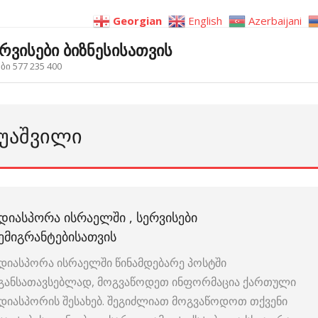
Georgian
English
Azerbaijani
ერვისები ბიზნესისათვის
ი 577 235 400
ᲬᲣᲐᲨᲕᲘᲚᲘ
ᲓᲘᲐᲡᲞᲝᲠᲐ ᲘᲡᲠᲐᲔᲚᲨᲘ , ᲡᲔᲠᲕᲘᲡᲔᲑᲘ
ᲔᲛᲘᲒᲠᲐᲜᲢᲔᲑᲘᲡᲐᲗᲕᲘᲡ
დიასპორა ისრაელში წინამდებარე პოსტში
განსათავსებლად, მოგვაწოდეთ ინფორმაცია ქართული
დიასპორის შესახებ. შეგიძლიათ მოგვაწოდოთ თქვენი