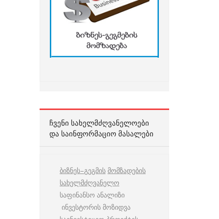
ᲩᲕᲔᲜᲘ ᲡᲐᲮᲔᲚᲛᲫᲦᲕᲐᲜᲔᲚᲝᲔᲑᲘ
ᲓᲐ ᲡᲐᲘᲜᲤᲝᲠᲛᲐᲪᲘᲝ ᲛᲐᲡᲐᲚᲔᲑᲘ
ბიზნეს
–
გეგმის
მომზადების
სახელმძღვანელო
საფინანსო ანალიზი
ინვესტორის მოზიდვა