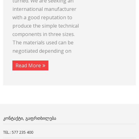
turned. We are seeking an
international manufacturer
with a good reputation to
produce the simple technical
components in three sizes.
The materials used can be
negotiated depending on
Read More
ᲙᲝᲜᲢᲐᲥᲢᲘ, ᲒᲐᲤᲠᲗᲮᲘᲚᲔᲑᲐ
TEL.: 577 235 400