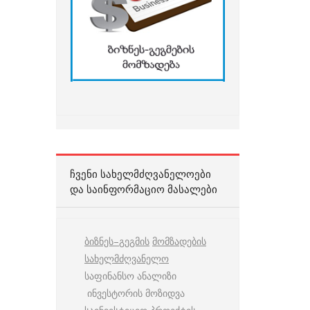
ᲩᲕᲔᲜᲘ ᲡᲐᲮᲔᲚᲛᲫᲦᲕᲐᲜᲔᲚᲝᲔᲑᲘ
ᲓᲐ ᲡᲐᲘᲜᲤᲝᲠᲛᲐᲪᲘᲝ ᲛᲐᲡᲐᲚᲔᲑᲘ
ბიზნეს
–
გეგმის
მომზადების
სახელმძღვანელო
საფინანსო ანალიზი
ინვესტორის მოზიდვა