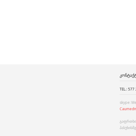
ᲙᲝᲜᲢᲐᲥ
TEL.: 577
skype: M
Caumedn
გაფრთხი
პასუხისმ