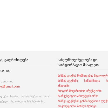
ᲢᲘ, ᲒᲐᲤᲠᲗᲮᲘᲚᲔᲑᲐ
ᲡᲐᲮᲔᲚᲛᲫᲦᲕᲐᲜᲔᲚᲝᲔᲑᲘ ᲓᲐ
ᲡᲐᲘᲜᲤᲝᲠᲛᲐᲪᲘᲝ ᲛᲐᲡᲐᲚᲔᲑᲘ
 235 400
ბიზნეს-გეგმის მომზადების მეთოდურ
ბიზნეს-გეგმაში საწარმოთა სა
edgeo.net
ანალიზი
et@gmail.com
როგორ მოვიზიდოთ ინვესტორი
საინვესტიციო პროექტის არსი
ლება: საიტის ადმინისტრაცია არაა
ბიზნეს-გეგმების განმარტებითი ლექ
გებელი ინფორმაციის სისწორეზე.
თავისუფალი ბიზნეს ბლოგი