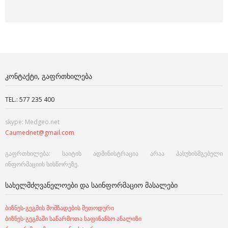
ᲙᲝᲜᲢᲐᲥᲢᲘ, ᲒᲐᲤᲠᲗᲮᲘᲚᲔᲑᲐ
TEL.: 577 235 400
skype: Medgeo.net
Caumednet@gmail.com
გაფრთხილება: საიტის ადმინისტრაცია არაა პასუხისმგებელი
ინფორმაციის სისწორეზე.
ᲡᲐᲮᲔᲚᲛᲫᲦᲕᲐᲜᲔᲚᲝᲔᲑᲘ ᲓᲐ ᲡᲐᲘᲜᲤᲝᲠᲛᲐᲪᲘᲝ ᲛᲐᲡᲐᲚᲔᲑᲘ
ბიზნეს-გეგმის მომზადების მეთოდური
ბიზნეს-გეგმაში საწარმოთა საფინანსო ანალიზი