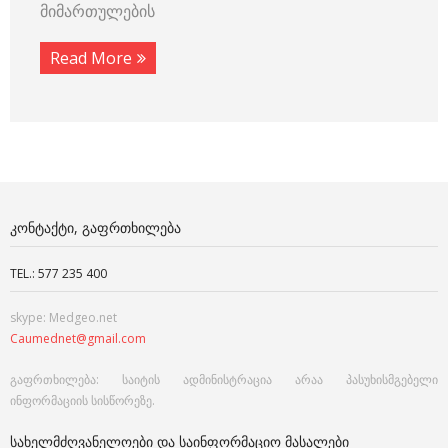
მიმართულების
Read More
ᲙᲝᲜᲢᲐᲥᲢᲘ, ᲒᲐᲤᲠᲗᲮᲘᲚᲔᲑᲐ
TEL.: 577 235 400
skype: Medgeo.net
Caumednet@gmail.com
გაფრთხილება: საიტის ადმინისტრაცია არაა პასუხისმგებელი
ინფორმაციის სისწორეზე.
ᲡᲐᲮᲔᲚᲛᲫᲦᲕᲐᲜᲔᲚᲝᲔᲑᲘ ᲓᲐ ᲡᲐᲘᲜᲤᲝᲠᲛᲐᲪᲘᲝ ᲛᲐᲡᲐᲚᲔᲑᲘ