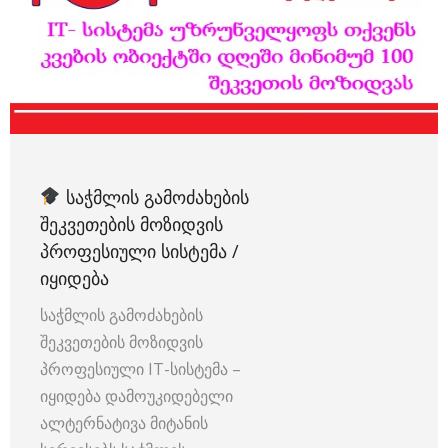
ᲡᲐᲭᲛᲚᲘᲡ ᲒᲐᲛᲝᲫᲐᲮᲔᲑᲘᲡ
ᲨᲔᲙᲕᲔᲗᲔᲑᲘᲡ ᲛᲝᲖᲘᲓᲕᲘᲡ
ᲞᲠᲝᲤᲔᲡᲘᲣᲚᲘ ᲡᲘᲡᲢᲔᲛᲐ /
ᲘᲧᲘᲓᲔᲑᲐ
საჭმლის გამოძახების
შეკვეთების მოზიდვის
პროფესიული IT-სისტემა –
იყიდება დამოუკიდებელი
ალტერნატივა მიტანის