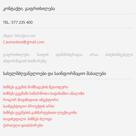
ᲙᲝᲜᲢᲐᲥᲢᲘ, ᲒᲐᲤᲠᲗᲮᲘᲚᲔᲑᲐ
TEL.: 577 235 400
skype: Medgeo.net
Caumednet@gmail.com
გაფრთხილება: საიტის ადმინისტრაცია არაა პასუხისმგებელი
ინფორმაციის სისწორეზე.
ᲡᲐᲮᲔᲚᲛᲫᲦᲕᲐᲜᲔᲚᲝᲔᲑᲘ ᲓᲐ ᲡᲐᲘᲜᲤᲝᲠᲛᲐᲪᲘᲝ ᲛᲐᲡᲐᲚᲔᲑᲘ
ბიზნეს-გეგმის მომზადების მეთოდური
ბიზნეს-გეგმაში საწარმოთა საფინანსო ანალიზი
როგორ მოვიზიდოთ ინვესტორი
საინვესტიციო პროექტის არსი
ბიზნეს-გეგმების განმარტებითი ლექსიკონი
თავისუფალი ბიზნეს ბლოგი
ქართული დიასპორები