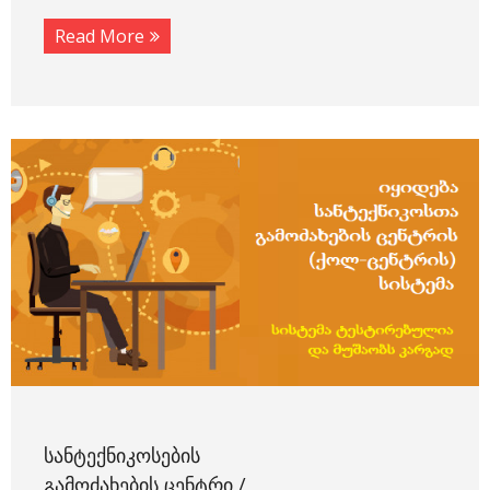
Read More
ᲡᲐᲜᲢᲔᲥᲜᲘᲙᲝᲡᲔᲑᲘᲡ
ᲒᲐᲛᲝᲫᲐᲮᲔᲑᲘᲡ ᲪᲔᲜᲢᲠᲘ /