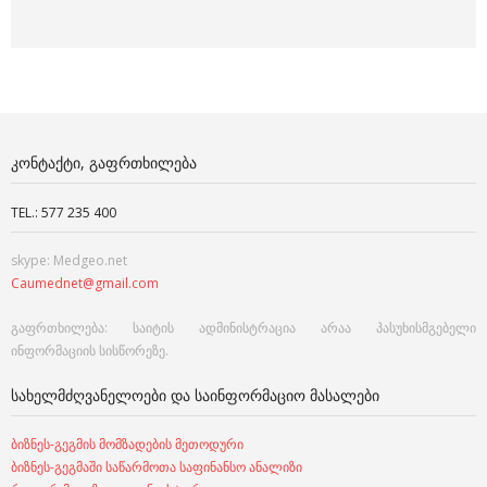
ᲙᲝᲜᲢᲐᲥᲢᲘ, ᲒᲐᲤᲠᲗᲮᲘᲚᲔᲑᲐ
TEL.: 577 235 400
skype: Medgeo.net
Caumednet@gmail.com
გაფრთხილება: საიტის ადმინისტრაცია არაა პასუხისმგებელი
ინფორმაციის სისწორეზე.
ᲡᲐᲮᲔᲚᲛᲫᲦᲕᲐᲜᲔᲚᲝᲔᲑᲘ ᲓᲐ ᲡᲐᲘᲜᲤᲝᲠᲛᲐᲪᲘᲝ ᲛᲐᲡᲐᲚᲔᲑᲘ
ბიზნეს-გეგმის მომზადების მეთოდური
ბიზნეს-გეგმაში საწარმოთა საფინანსო ანალიზი