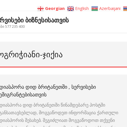
Georgian
English
Azerbaijani
ერვისები ბიზნესისათვის
ი 577 235 400
ᲝᲒᲠᲘᲭᲘᲐᲜᲘ-ᲯᲘᲥᲘᲐ
ᲓᲘᲐᲡᲞᲝᲠᲐ ᲓᲘᲓ ᲑᲠᲘᲢᲐᲜᲔᲗᲨᲘ , ᲡᲔᲠᲕᲘᲡᲔᲑᲘ
ᲔᲛᲘᲒᲠᲐᲜᲢᲔᲑᲘᲡᲐᲗᲕᲘᲡ
დიასპორა დიდ ბრიტანეთში წინამდებარე პოსტში
განსათავსებლად, მოგვაწოდეთ ინფორმაცია ქართული
დიასპორის შესახებ. შეგიძლიათ მოგვაწოდოთ თქვენი