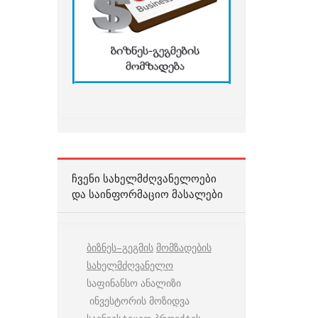
ᲩᲕᲔᲜᲘ ᲡᲐᲮᲔᲚᲛᲫᲦᲕᲐᲜᲔᲚᲝᲔᲑᲘ
ᲓᲐ ᲡᲐᲘᲜᲤᲝᲠᲛᲐᲪᲘᲝ ᲛᲐᲡᲐᲚᲔᲑᲘ
ბიზნეს
–
გეგმის
მომზადების
სახელმძღვანელო
საფინანსო ანალიზი
ინვესტორის მოზიდვა