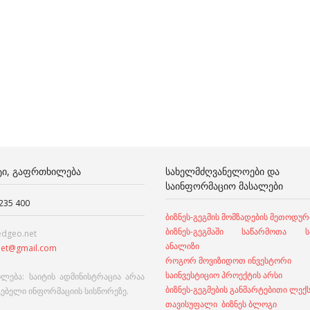
ᲢᲘ, ᲒᲐᲤᲠᲗᲮᲘᲚᲔᲑᲐ
ᲡᲐᲮᲔᲚᲛᲫᲦᲕᲐᲜᲔᲚᲝᲔᲑᲘ ᲓᲐ
ᲡᲐᲘᲜᲤᲝᲠᲛᲐᲪᲘᲝ ᲛᲐᲡᲐᲚᲔᲑᲘ
 235 400
ბიზნეს-გეგმის მომზადების მეთოდურ
ბიზნეს-გეგმაში საწარმოთა სა
edgeo.net
ანალიზი
et@gmail.com
როგორ მოვიზიდოთ ინვესტორი
საინვესტიციო პროექტის არსი
ლება: საიტის ადმინისტრაცია არაა
ბიზნეს-გეგმების განმარტებითი ლექ
გებელი ინფორმაციის სისწორეზე.
თავისუფალი ბიზნეს ბლოგი