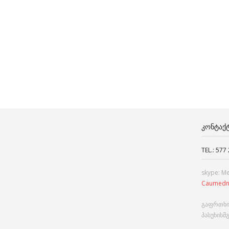
ᲙᲝᲜᲢᲐᲥ
TEL.: 577
skype: M
Caumedn
გაფრთხი
პასუხისმ