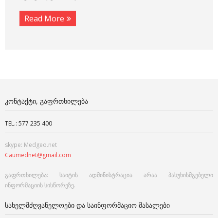
Read More
ᲙᲝᲜᲢᲐᲥᲢᲘ, ᲒᲐᲤᲠᲗᲮᲘᲚᲔᲑᲐ
TEL.: 577 235 400
skype: Medgeo.net
Caumednet@gmail.com
გაფრთხილება: საიტის ადმინისტრაცია არაა პასუხისმგებელი
ინფორმაციის სისწორეზე.
ᲡᲐᲮᲔᲚᲛᲫᲦᲕᲐᲜᲔᲚᲝᲔᲑᲘ ᲓᲐ ᲡᲐᲘᲜᲤᲝᲠᲛᲐᲪᲘᲝ ᲛᲐᲡᲐᲚᲔᲑᲘ