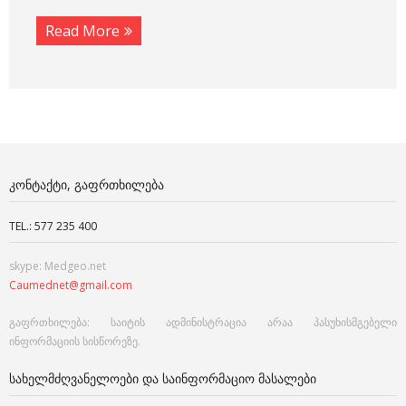
Read More
ᲙᲝᲜᲢᲐᲥᲢᲘ, ᲒᲐᲤᲠᲗᲮᲘᲚᲔᲑᲐ
TEL.: 577 235 400
skype: Medgeo.net
Caumednet@gmail.com
გაფრთხილება: საიტის ადმინისტრაცია არაა პასუხისმგებელი
ინფორმაციის სისწორეზე.
ᲡᲐᲮᲔᲚᲛᲫᲦᲕᲐᲜᲔᲚᲝᲔᲑᲘ ᲓᲐ ᲡᲐᲘᲜᲤᲝᲠᲛᲐᲪᲘᲝ ᲛᲐᲡᲐᲚᲔᲑᲘ