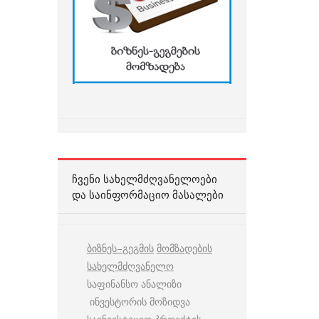
ᲩᲕᲔᲜᲘ ᲡᲐᲮᲔᲚᲛᲫᲦᲕᲐᲜᲔᲚᲝᲔᲑᲘ
ᲓᲐ ᲡᲐᲘᲜᲤᲝᲠᲛᲐᲪᲘᲝ ᲛᲐᲡᲐᲚᲔᲑᲘ
ბიზნეს
–
გეგმის
მომზადების
სახელმძღვანელო
საფინანსო ანალიზი
ინვესტორის მოზიდვა