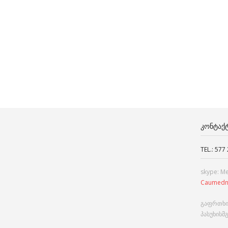
ᲙᲝᲜᲢᲐᲥ
TEL.: 577
skype: M
Caumedn
გაფრთხი
პასუხისმ