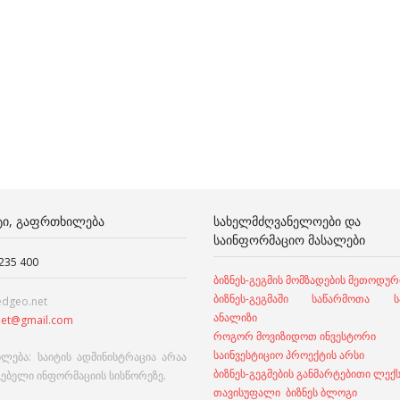
ᲢᲘ, ᲒᲐᲤᲠᲗᲮᲘᲚᲔᲑᲐ
ᲡᲐᲮᲔᲚᲛᲫᲦᲕᲐᲜᲔᲚᲝᲔᲑᲘ ᲓᲐ
ᲡᲐᲘᲜᲤᲝᲠᲛᲐᲪᲘᲝ ᲛᲐᲡᲐᲚᲔᲑᲘ
 235 400
ბიზნეს-გეგმის მომზადების მეთოდურ
ბიზნეს-გეგმაში საწარმოთა სა
edgeo.net
ანალიზი
et@gmail.com
როგორ მოვიზიდოთ ინვესტორი
საინვესტიციო პროექტის არსი
ლება: საიტის ადმინისტრაცია არაა
ბიზნეს-გეგმების განმარტებითი ლექ
გებელი ინფორმაციის სისწორეზე.
თავისუფალი ბიზნეს ბლოგი