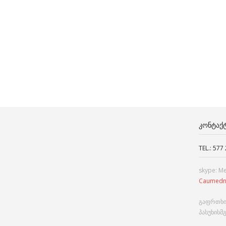
ᲙᲝᲜᲢᲐᲥ
TEL.: 577
skype: M
Caumedn
გაფრთხი
პასუხისმ