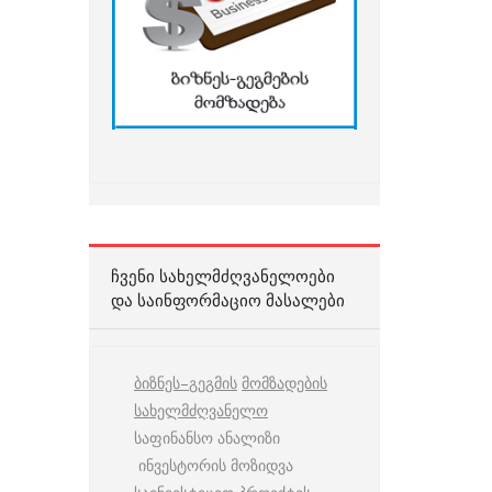
ᲩᲕᲔᲜᲘ ᲡᲐᲮᲔᲚᲛᲫᲦᲕᲐᲜᲔᲚᲝᲔᲑᲘ
ᲓᲐ ᲡᲐᲘᲜᲤᲝᲠᲛᲐᲪᲘᲝ ᲛᲐᲡᲐᲚᲔᲑᲘ
ბიზნეს
–
გეგმის
მომზადების
სახელმძღვანელო
საფინანსო ანალიზი
ინვესტორის მოზიდვა