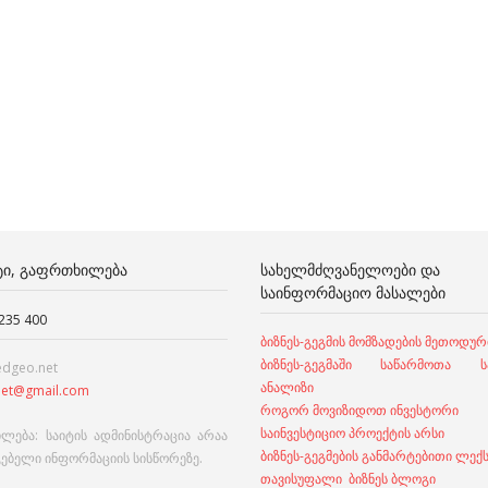
ᲢᲘ, ᲒᲐᲤᲠᲗᲮᲘᲚᲔᲑᲐ
ᲡᲐᲮᲔᲚᲛᲫᲦᲕᲐᲜᲔᲚᲝᲔᲑᲘ ᲓᲐ
ᲡᲐᲘᲜᲤᲝᲠᲛᲐᲪᲘᲝ ᲛᲐᲡᲐᲚᲔᲑᲘ
 235 400
ბიზნეს-გეგმის მომზადების მეთოდურ
ბიზნეს-გეგმაში საწარმოთა სა
edgeo.net
ანალიზი
et@gmail.com
როგორ მოვიზიდოთ ინვესტორი
საინვესტიციო პროექტის არსი
ლება: საიტის ადმინისტრაცია არაა
ბიზნეს-გეგმების განმარტებითი ლექ
გებელი ინფორმაციის სისწორეზე.
თავისუფალი ბიზნეს ბლოგი