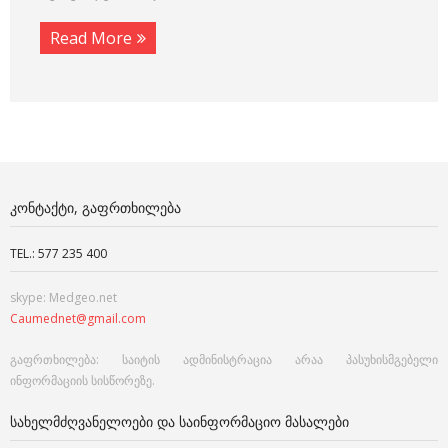
Read More
ᲙᲝᲜᲢᲐᲥᲢᲘ, ᲒᲐᲤᲠᲗᲮᲘᲚᲔᲑᲐ
TEL.: 577 235 400
skype: Medgeo.net
Caumednet@gmail.com
გაფრთხილება: საიტის ადმინისტრაცია არაა პასუხისმგებელი
ინფორმაციის სისწორეზე.
ᲡᲐᲮᲔᲚᲛᲫᲦᲕᲐᲜᲔᲚᲝᲔᲑᲘ ᲓᲐ ᲡᲐᲘᲜᲤᲝᲠᲛᲐᲪᲘᲝ ᲛᲐᲡᲐᲚᲔᲑᲘ