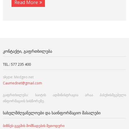
Read More
ᲙᲝᲜᲢᲐᲥᲢᲘ, ᲒᲐᲤᲠᲗᲮᲘᲚᲔᲑᲐ
TEL.: 577 235 400
skype: Medgeo.net
Caumednet@gmail.com
გაფრთხილება: საიტის ადმინისტრაცია არაა პასუხისმგებელი
ინფორმაციის სისწორეზე.
ᲡᲐᲮᲔᲚᲛᲫᲦᲕᲐᲜᲔᲚᲝᲔᲑᲘ ᲓᲐ ᲡᲐᲘᲜᲤᲝᲠᲛᲐᲪᲘᲝ ᲛᲐᲡᲐᲚᲔᲑᲘ
ბიზნეს-გეგმის მომზადების მეთოდური