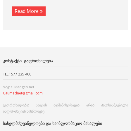
Read More
ᲙᲝᲜᲢᲐᲥᲢᲘ, ᲒᲐᲤᲠᲗᲮᲘᲚᲔᲑᲐ
TEL.: 577 235 400
skype: Medgeo.net
Caumednet@gmail.com
გაფრთხილება: საიტის ადმინისტრაცია არაა პასუხისმგებელი
ინფორმაციის სისწორეზე.
ᲡᲐᲮᲔᲚᲛᲫᲦᲕᲐᲜᲔᲚᲝᲔᲑᲘ ᲓᲐ ᲡᲐᲘᲜᲤᲝᲠᲛᲐᲪᲘᲝ ᲛᲐᲡᲐᲚᲔᲑᲘ