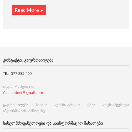
Read More
ᲙᲝᲜᲢᲐᲥᲢᲘ, ᲒᲐᲤᲠᲗᲮᲘᲚᲔᲑᲐ
TEL.: 577 235 400
skype: Medgeo.net
Caumednet@gmail.com
გაფრთხილება: საიტის ადმინისტრაცია არაა პასუხისმგებელი
ინფორმაციის სისწორეზე.
ᲡᲐᲮᲔᲚᲛᲫᲦᲕᲐᲜᲔᲚᲝᲔᲑᲘ ᲓᲐ ᲡᲐᲘᲜᲤᲝᲠᲛᲐᲪᲘᲝ ᲛᲐᲡᲐᲚᲔᲑᲘ