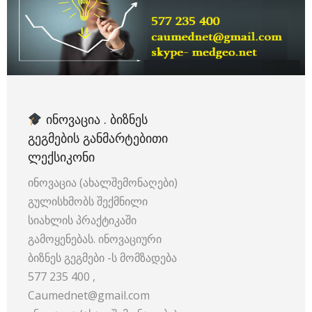
ᲘᲜᲝᲕᲐᲪᲘᲐ . ᲑᲘᲖᲜᲔᲡ
ᲒᲔᲒᲛᲔᲑᲘᲡ ᲒᲐᲜᲛᲐᲠᲢᲔᲑᲘᲗᲘ
ᲚᲔᲥᲡᲘᲙᲝᲜᲘ
ინოვაცია (ახალშემონაღები)
გულისხმობს შექმნილი
სიახლის პრაქტიკაში
გამოყენებას. ინოვაციური
ბიზნეს გეგმები -ს მომზადება
577 235 400 ,
Caumednet@gmail.com