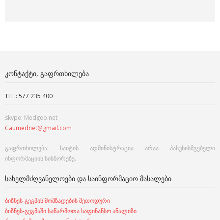
ᲙᲝᲜᲢᲐᲥᲢᲘ, ᲒᲐᲤᲠᲗᲮᲘᲚᲔᲑᲐ
TEL.: 577 235 400
skype: Medgeo.net
Caumednet@gmail.com
გაფრთხილება: საიტის ადმინისტრაცია არაა პასუხისმგებელი
ინფორმაციის სისწორეზე.
ᲡᲐᲮᲔᲚᲛᲫᲦᲕᲐᲜᲔᲚᲝᲔᲑᲘ ᲓᲐ ᲡᲐᲘᲜᲤᲝᲠᲛᲐᲪᲘᲝ ᲛᲐᲡᲐᲚᲔᲑᲘ
ბიზნეს-გეგმის მომზადების მეთოდური
ბიზნეს-გეგმაში საწარმოთა საფინანსო ანალიზი