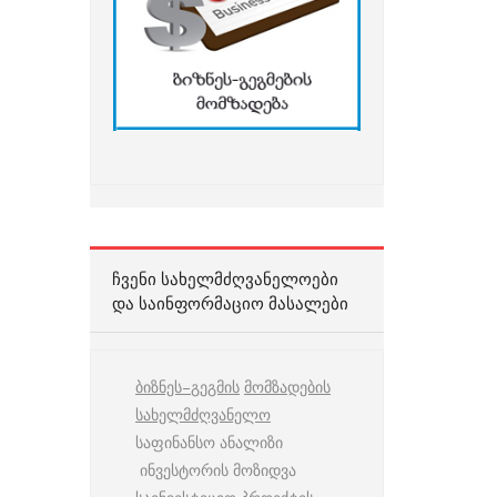
ᲩᲕᲔᲜᲘ ᲡᲐᲮᲔᲚᲛᲫᲦᲕᲐᲜᲔᲚᲝᲔᲑᲘ
ᲓᲐ ᲡᲐᲘᲜᲤᲝᲠᲛᲐᲪᲘᲝ ᲛᲐᲡᲐᲚᲔᲑᲘ
ბიზნეს
–
გეგმის
მომზადების
სახელმძღვანელო
საფინანსო ანალიზი
ინვესტორის მოზიდვა