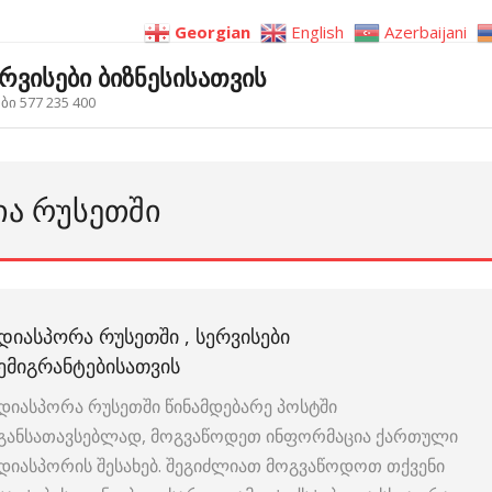
Georgian
English
Azerbaijani
ერვისები ბიზნესისათვის
ი 577 235 400
ᲘᲐ ᲠᲣᲡᲔᲗᲨᲘ
ᲓᲘᲐᲡᲞᲝᲠᲐ ᲠᲣᲡᲔᲗᲨᲘ , ᲡᲔᲠᲕᲘᲡᲔᲑᲘ
ᲔᲛᲘᲒᲠᲐᲜᲢᲔᲑᲘᲡᲐᲗᲕᲘᲡ
დიასპორა რუსეთში წინამდებარე პოსტში
განსათავსებლად, მოგვაწოდეთ ინფორმაცია ქართული
დიასპორის შესახებ. შეგიძლიათ მოგვაწოდოთ თქვენი