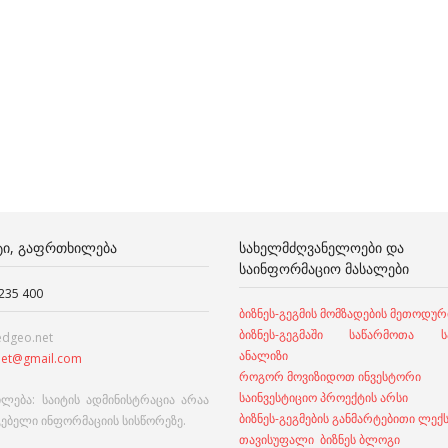
ᲢᲘ, ᲒᲐᲤᲠᲗᲮᲘᲚᲔᲑᲐ
ᲡᲐᲮᲔᲚᲛᲫᲦᲕᲐᲜᲔᲚᲝᲔᲑᲘ ᲓᲐ
ᲡᲐᲘᲜᲤᲝᲠᲛᲐᲪᲘᲝ ᲛᲐᲡᲐᲚᲔᲑᲘ
 235 400
ბიზნეს-გეგმის მომზადების მეთოდურ
ბიზნეს-გეგმაში საწარმოთა სა
edgeo.net
ანალიზი
et@gmail.com
როგორ მოვიზიდოთ ინვესტორი
საინვესტიციო პროექტის არსი
ლება: საიტის ადმინისტრაცია არაა
ბიზნეს-გეგმების განმარტებითი ლექ
გებელი ინფორმაციის სისწორეზე.
თავისუფალი ბიზნეს ბლოგი