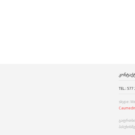
ᲙᲝᲜᲢᲐᲥ
TEL.: 577
skype: M
Caumedn
გაფრთხი
პასუხისმ