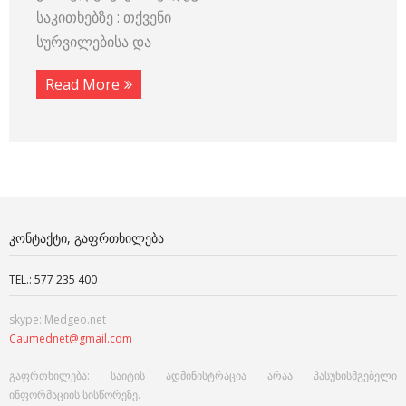
საკითხებზე : თქვენი
სურვილებისა და
Read More
ᲙᲝᲜᲢᲐᲥᲢᲘ, ᲒᲐᲤᲠᲗᲮᲘᲚᲔᲑᲐ
TEL.: 577 235 400
skype: Medgeo.net
Caumednet@gmail.com
გაფრთხილება: საიტის ადმინისტრაცია არაა პასუხისმგებელი
ინფორმაციის სისწორეზე.