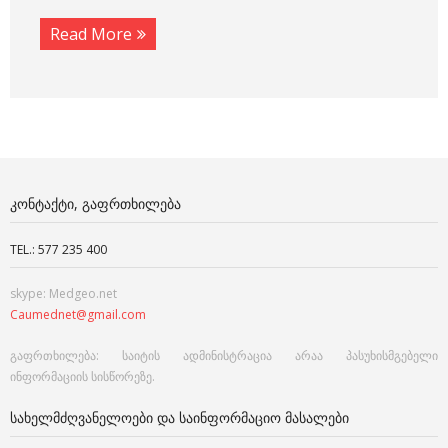
Read More
ᲙᲝᲜᲢᲐᲥᲢᲘ, ᲒᲐᲤᲠᲗᲮᲘᲚᲔᲑᲐ
TEL.: 577 235 400
skype: Medgeo.net
Caumednet@gmail.com
გაფრთხილება: საიტის ადმინისტრაცია არაა პასუხისმგებელი
ინფორმაციის სისწორეზე.
ᲡᲐᲮᲔᲚᲛᲫᲦᲕᲐᲜᲔᲚᲝᲔᲑᲘ ᲓᲐ ᲡᲐᲘᲜᲤᲝᲠᲛᲐᲪᲘᲝ ᲛᲐᲡᲐᲚᲔᲑᲘ