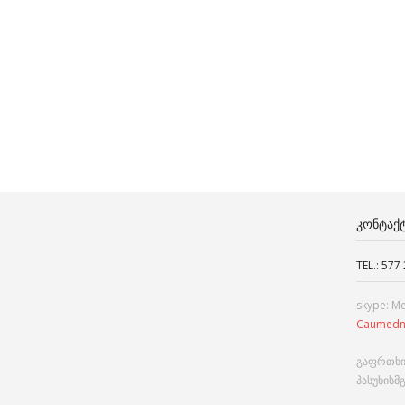
ᲙᲝᲜᲢᲐᲥ
TEL.: 577
skype: M
Caumedn
გაფრთხი
პასუხისმ