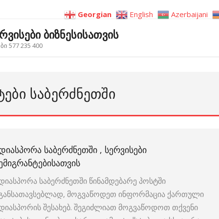
Georgian
English
Azerbaijani
ერვისები ბიზნესისათვის
ი 577 235 400
ᲢᲔᲑᲘ ᲡᲐᲑᲔᲠᲫᲜᲔᲗᲨᲘ
ᲓᲘᲐᲡᲞᲝᲠᲐ ᲡᲐᲑᲔᲠᲫᲜᲔᲗᲨᲘ , ᲡᲔᲠᲕᲘᲡᲔᲑᲘ
ᲔᲛᲘᲒᲠᲐᲜᲢᲔᲑᲘᲡᲐᲗᲕᲘᲡ
დიასპორა საბერძნეთში წინამდებარე პოსტში
განსათავსებლად, მოგვაწოდეთ ინფორმაცია ქართული
დიასპორის შესახებ. შეგიძლიათ მოგვაწოდოთ თქვენი