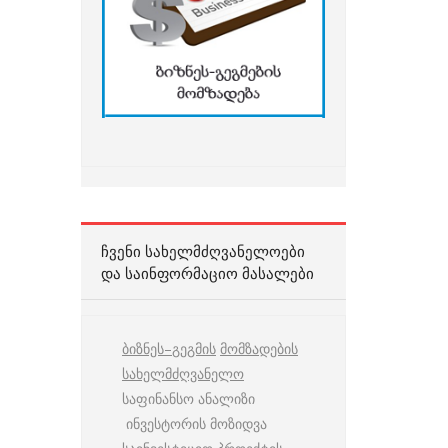
ᲩᲕᲔᲜᲘ ᲡᲐᲮᲔᲚᲛᲫᲦᲕᲐᲜᲔᲚᲝᲔᲑᲘ
ᲓᲐ ᲡᲐᲘᲜᲤᲝᲠᲛᲐᲪᲘᲝ ᲛᲐᲡᲐᲚᲔᲑᲘ
ბიზნეს
–
გეგმის
მომზადების
სახელმძღვანელო
საფინანსო ანალიზი
ინვესტორის მოზიდვა