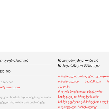
ᲢᲘ, ᲒᲐᲤᲠᲗᲮᲘᲚᲔᲑᲐ
ᲡᲐᲮᲔᲚᲛᲫᲦᲕᲐᲜᲔᲚᲝᲔᲑᲘ ᲓᲐ
ᲡᲐᲘᲜᲤᲝᲠᲛᲐᲪᲘᲝ ᲛᲐᲡᲐᲚᲔᲑᲘ
 235 400
ბიზნეს-გეგმის მომზადების მეთოდურ
ბიზნეს-გეგმაში საწარმოთა სა
edgeo.net
ანალიზი
et@gmail.com
როგორ მოვიზიდოთ ინვესტორი
საინვესტიციო პროექტის არსი
ლება: საიტის ადმინისტრაცია არაა
ბიზნეს-გეგმების განმარტებითი ლექ
გებელი ინფორმაციის სისწორეზე.
თავისუფალი ბიზნეს ბლოგი