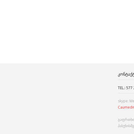
ᲙᲝᲜᲢᲐᲥ
TEL.: 577
skype: M
Caumedn
გაფრთხი
პასუხისმ