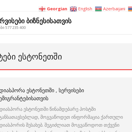
Georgian
English
Azerbaijani
ერვისები ბიზნესისათვის
ი 577 235 400
ᲢᲔᲑᲘ ᲔᲡᲢᲝᲜᲔᲗᲨᲘ
ᲓᲘᲐᲡᲞᲝᲠᲐ ᲔᲡᲢᲝᲜᲔᲗᲨᲘ , ᲡᲔᲠᲕᲘᲡᲔᲑᲘ
ᲔᲛᲘᲒᲠᲐᲜᲢᲔᲑᲘᲡᲐᲗᲕᲘᲡ
დიასპორა ესტონეთში წინამდებარე პოსტში
განსათავსებლად, მოგვაწოდეთ ინფორმაცია ქართული
დიასპორის შესახებ. შეგიძლიათ მოგვაწოდოთ თქვენი