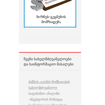
ᲩᲕᲔᲜᲘ ᲡᲐᲮᲔᲚᲛᲫᲦᲕᲐᲜᲔᲚᲝᲔᲑᲘ
ᲓᲐ ᲡᲐᲘᲜᲤᲝᲠᲛᲐᲪᲘᲝ ᲛᲐᲡᲐᲚᲔᲑᲘ
ბიზნეს
–
გეგმის
მომზადების
სახელმძღვანელო
საფინანსო ანალიზი
ინვესტორის მოზიდვა