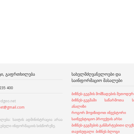
ᲢᲘ, ᲒᲐᲤᲠᲗᲮᲘᲚᲔᲑᲐ
ᲡᲐᲮᲔᲚᲛᲫᲦᲕᲐᲜᲔᲚᲝᲔᲑᲘ ᲓᲐ
ᲡᲐᲘᲜᲤᲝᲠᲛᲐᲪᲘᲝ ᲛᲐᲡᲐᲚᲔᲑᲘ
 235 400
ბიზნეს-გეგმის მომზადების მეთოდურ
ბიზნეს-გეგმაში საწარმოთა სა
edgeo.net
ანალიზი
et@gmail.com
როგორ მოვიზიდოთ ინვესტორი
საინვესტიციო პროექტის არსი
ლება: საიტის ადმინისტრაცია არაა
ბიზნეს-გეგმების განმარტებითი ლექ
გებელი ინფორმაციის სისწორეზე.
თავისუფალი ბიზნეს ბლოგი