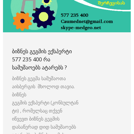
ᲑᲘᲖᲜᲔᲡ ᲒᲔᲒᲛᲘᲡ ᲔᲥᲡᲞᲔᲠᲢᲘ
577 235 400 ᲠᲐ
ᲡᲐᲛᲣᲨᲐᲝᲔᲑᲡ ᲐᲢᲐᲠᲔᲑᲡ ?
ბიზნეს გეგმა სამუშაოთა
აისბერგის მხოლოდ თავია.
ბიზნეს
გეგმის ექსპერტი (კონსულტან
ტი) , რომელსაც თქვენ
იწვევთ ბიზნეს გეგმის
დასაწერად დიდ სამუშაოებს