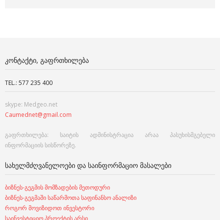
ᲙᲝᲜᲢᲐᲥᲢᲘ, ᲒᲐᲤᲠᲗᲮᲘᲚᲔᲑᲐ
TEL.: 577 235 400
skype: Medgeo.net
Caumednet@gmail.com
გაფრთხილება: საიტის ადმინისტრაცია არაა პასუხისმგებელი
ინფორმაციის სისწორეზე.
ᲡᲐᲮᲔᲚᲛᲫᲦᲕᲐᲜᲔᲚᲝᲔᲑᲘ ᲓᲐ ᲡᲐᲘᲜᲤᲝᲠᲛᲐᲪᲘᲝ ᲛᲐᲡᲐᲚᲔᲑᲘ
ბიზნეს-გეგმის მომზადების მეთოდური
ბიზნეს-გეგმაში საწარმოთა საფინანსო ანალიზი
როგორ მოვიზიდოთ ინვესტორი
საინვესტიციო პროექტის არსი