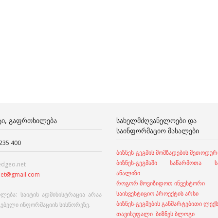
ᲢᲘ, ᲒᲐᲤᲠᲗᲮᲘᲚᲔᲑᲐ
ᲡᲐᲮᲔᲚᲛᲫᲦᲕᲐᲜᲔᲚᲝᲔᲑᲘ ᲓᲐ
ᲡᲐᲘᲜᲤᲝᲠᲛᲐᲪᲘᲝ ᲛᲐᲡᲐᲚᲔᲑᲘ
 235 400
ბიზნეს-გეგმის მომზადების მეთოდურ
ბიზნეს-გეგმაში საწარმოთა სა
edgeo.net
ანალიზი
et@gmail.com
როგორ მოვიზიდოთ ინვესტორი
საინვესტიციო პროექტის არსი
ლება: საიტის ადმინისტრაცია არაა
ბიზნეს-გეგმების განმარტებითი ლექ
გებელი ინფორმაციის სისწორეზე.
თავისუფალი ბიზნეს ბლოგი