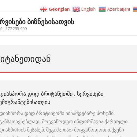
Georgian
English
Azerbaijani
ერვისები ბიზნესისათვის
ი 577 235 400
ᲠᲘᲢᲐᲜᲔᲗᲘᲓᲐᲜ
ᲓᲘᲐᲡᲞᲝᲠᲐ ᲓᲘᲓ ᲑᲠᲘᲢᲐᲜᲔᲗᲨᲘ , ᲡᲔᲠᲕᲘᲡᲔᲑᲘ
ᲔᲛᲘᲒᲠᲐᲜᲢᲔᲑᲘᲡᲐᲗᲕᲘᲡ
დიასპორა დიდ ბრიტანეთში წინამდებარე პოსტში
განსათავსებლად, მოგვაწოდეთ ინფორმაცია ქართული
დიასპორის შესახებ. შეგიძლიათ მოგვაწოდოთ თქვენი