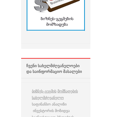
ᲩᲕᲔᲜᲘ ᲡᲐᲮᲔᲚᲛᲫᲦᲕᲐᲜᲔᲚᲝᲔᲑᲘ
ᲓᲐ ᲡᲐᲘᲜᲤᲝᲠᲛᲐᲪᲘᲝ ᲛᲐᲡᲐᲚᲔᲑᲘ
ბიზნეს
–
გეგმის
მომზადების
სახელმძღვანელო
საფინანსო ანალიზი
ინვესტორის მოზიდვა