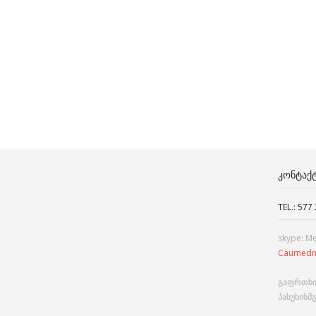
ᲙᲝᲜᲢᲐᲥ
TEL.: 577
skype: M
Caumedn
გაფრთხი
პასუხისმ