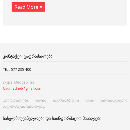
Read More
ᲙᲝᲜᲢᲐᲥᲢᲘ, ᲒᲐᲤᲠᲗᲮᲘᲚᲔᲑᲐ
TEL.: 577 235 400
skype: Medgeo.net
Caumednet@gmail.com
გაფრთხილება: საიტის ადმინისტრაცია არაა პასუხისმგებელი
ინფორმაციის სისწორეზე.
ᲡᲐᲮᲔᲚᲛᲫᲦᲕᲐᲜᲔᲚᲝᲔᲑᲘ ᲓᲐ ᲡᲐᲘᲜᲤᲝᲠᲛᲐᲪᲘᲝ ᲛᲐᲡᲐᲚᲔᲑᲘ