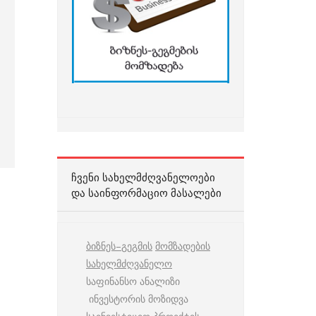
ᲩᲕᲔᲜᲘ ᲡᲐᲮᲔᲚᲛᲫᲦᲕᲐᲜᲔᲚᲝᲔᲑᲘ
ᲓᲐ ᲡᲐᲘᲜᲤᲝᲠᲛᲐᲪᲘᲝ ᲛᲐᲡᲐᲚᲔᲑᲘ
ბიზნეს
–
გეგმის
მომზადების
სახელმძღვანელო
საფინანსო ანალიზი
ინვესტორის მოზიდვა