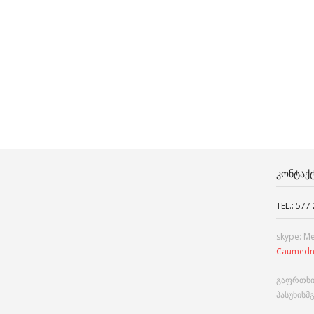
ᲙᲝᲜᲢᲐᲥ
TEL.: 577
skype: M
Caumedn
გაფრთხი
პასუხისმ