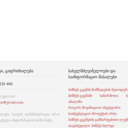
ᲢᲘ, ᲒᲐᲤᲠᲗᲮᲘᲚᲔᲑᲐ
ᲡᲐᲮᲔᲚᲛᲫᲦᲕᲐᲜᲔᲚᲝᲔᲑᲘ ᲓᲐ
ᲡᲐᲘᲜᲤᲝᲠᲛᲐᲪᲘᲝ ᲛᲐᲡᲐᲚᲔᲑᲘ
 235 400
ბიზნეს-გეგმის მომზადების მეთოდურ
ბიზნეს-გეგმაში საწარმოთა სა
edgeo.net
ანალიზი
et@gmail.com
როგორ მოვიზიდოთ ინვესტორი
საინვესტიციო პროექტის არსი
ლება: საიტის ადმინისტრაცია არაა
ბიზნეს-გეგმების განმარტებითი ლექ
გებელი ინფორმაციის სისწორეზე.
თავისუფალი ბიზნეს ბლოგი