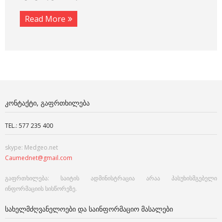
Read More
ᲙᲝᲜᲢᲐᲥᲢᲘ, ᲒᲐᲤᲠᲗᲮᲘᲚᲔᲑᲐ
TEL.: 577 235 400
skype: Medgeo.net
Caumednet@gmail.com
გაფრთხილება: საიტის ადმინისტრაცია არაა პასუხისმგებელი
ინფორმაციის სისწორეზე.
ᲡᲐᲮᲔᲚᲛᲫᲦᲕᲐᲜᲔᲚᲝᲔᲑᲘ ᲓᲐ ᲡᲐᲘᲜᲤᲝᲠᲛᲐᲪᲘᲝ ᲛᲐᲡᲐᲚᲔᲑᲘ