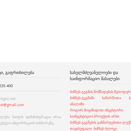
ᲢᲘ, ᲒᲐᲤᲠᲗᲮᲘᲚᲔᲑᲐ
ᲡᲐᲮᲔᲚᲛᲫᲦᲕᲐᲜᲔᲚᲝᲔᲑᲘ ᲓᲐ
ᲡᲐᲘᲜᲤᲝᲠᲛᲐᲪᲘᲝ ᲛᲐᲡᲐᲚᲔᲑᲘ
 235 400
ბიზნეს-გეგმის მომზადების მეთოდურ
ბიზნეს-გეგმაში საწარმოთა სა
edgeo.net
ანალიზი
et@gmail.com
როგორ მოვიზიდოთ ინვესტორი
საინვესტიციო პროექტის არსი
ლება: საიტის ადმინისტრაცია არაა
ბიზნეს-გეგმების განმარტებითი ლექ
გებელი ინფორმაციის სისწორეზე.
თავისუფალი ბიზნეს ბლოგი