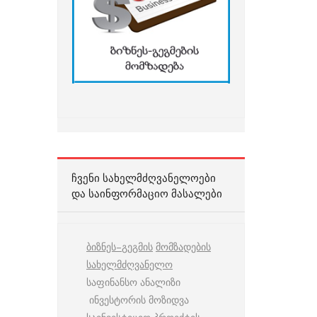
ᲩᲕᲔᲜᲘ ᲡᲐᲮᲔᲚᲛᲫᲦᲕᲐᲜᲔᲚᲝᲔᲑᲘ
ᲓᲐ ᲡᲐᲘᲜᲤᲝᲠᲛᲐᲪᲘᲝ ᲛᲐᲡᲐᲚᲔᲑᲘ
ბიზნეს
–
გეგმის
მომზადების
სახელმძღვანელო
საფინანსო ანალიზი
ინვესტორის მოზიდვა