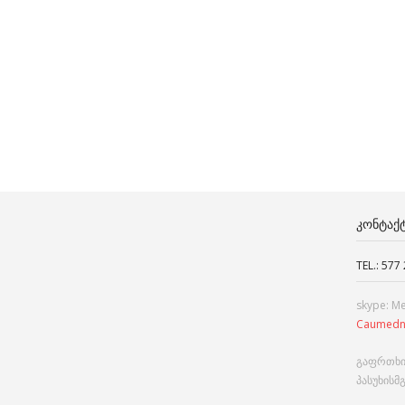
ᲙᲝᲜᲢᲐᲥ
TEL.: 577
skype: M
Caumedn
გაფრთხი
პასუხისმ