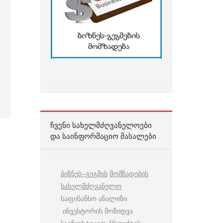
ᲩᲕᲔᲜᲘ ᲡᲐᲮᲔᲚᲛᲫᲦᲕᲐᲜᲔᲚᲝᲔᲑᲘ
ᲓᲐ ᲡᲐᲘᲜᲤᲝᲠᲛᲐᲪᲘᲝ ᲛᲐᲡᲐᲚᲔᲑᲘ
ბიზნეს
–
გეგმის
მომზადების
სახელმძღვანელო
საფინანსო ანალიზი
ინვესტორის მოზიდვა