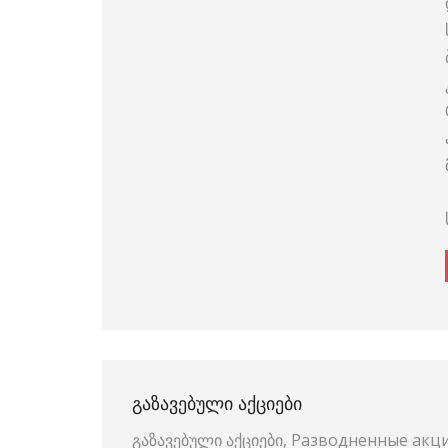
ᲒᲐᲖᲐᲕᲔᲑᲣᲚᲘ ᲐᲥᲪᲘᲔᲑᲘ
გაზავებული აქციები, Разводненные акц