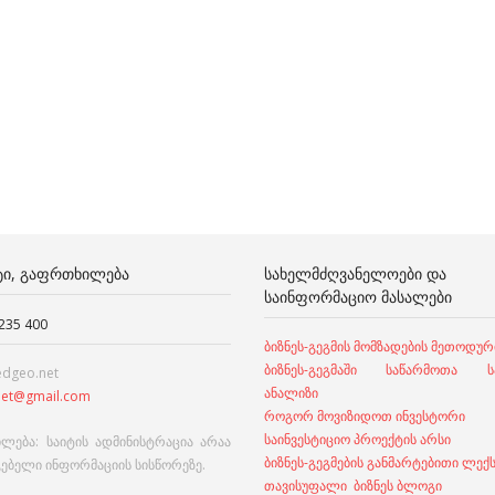
ᲢᲘ, ᲒᲐᲤᲠᲗᲮᲘᲚᲔᲑᲐ
ᲡᲐᲮᲔᲚᲛᲫᲦᲕᲐᲜᲔᲚᲝᲔᲑᲘ ᲓᲐ
ᲡᲐᲘᲜᲤᲝᲠᲛᲐᲪᲘᲝ ᲛᲐᲡᲐᲚᲔᲑᲘ
 235 400
ბიზნეს-გეგმის მომზადების მეთოდურ
ბიზნეს-გეგმაში საწარმოთა სა
edgeo.net
ანალიზი
et@gmail.com
როგორ მოვიზიდოთ ინვესტორი
საინვესტიციო პროექტის არსი
ლება: საიტის ადმინისტრაცია არაა
ბიზნეს-გეგმების განმარტებითი ლექ
გებელი ინფორმაციის სისწორეზე.
თავისუფალი ბიზნეს ბლოგი