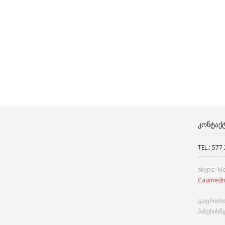
ᲙᲝᲜᲢᲐᲥ
TEL.: 577
skype: M
Caumedn
გაფრთხი
პასუხისმ