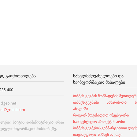
ᲢᲘ, ᲒᲐᲤᲠᲗᲮᲘᲚᲔᲑᲐ
ᲡᲐᲮᲔᲚᲛᲫᲦᲕᲐᲜᲔᲚᲝᲔᲑᲘ ᲓᲐ
ᲡᲐᲘᲜᲤᲝᲠᲛᲐᲪᲘᲝ ᲛᲐᲡᲐᲚᲔᲑᲘ
 235 400
ბიზნეს-გეგმის მომზადების მეთოდურ
ბიზნეს-გეგმაში საწარმოთა სა
edgeo.net
ანალიზი
et@gmail.com
როგორ მოვიზიდოთ ინვესტორი
საინვესტიციო პროექტის არსი
ლება: საიტის ადმინისტრაცია არაა
ბიზნეს-გეგმების განმარტებითი ლექ
გებელი ინფორმაციის სისწორეზე.
თავისუფალი ბიზნეს ბლოგი