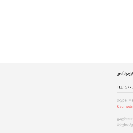
ᲙᲝᲜᲢᲐᲥ
TEL.: 577
skype: M
Caumedn
გაფრთხი
პასუხისმ