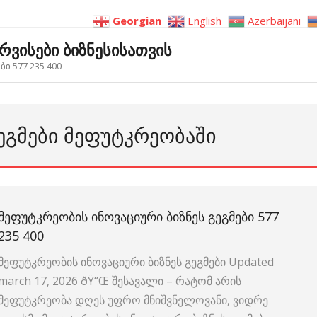
Georgian
English
Azerbaijani
ერვისები ბიზნესისათვის
ი 577 235 400
ᲒᲔᲒᲛᲔᲑᲘ ᲛᲔᲤᲣᲢᲙᲠᲔᲝᲑᲐᲨᲘ
ᲛᲔᲤᲣᲢᲙᲠᲔᲝᲑᲘᲡ ᲘᲜᲝᲕᲐᲪᲘᲣᲠᲘ ᲑᲘᲖᲜᲔᲡ ᲒᲔᲒᲛᲔᲑᲘ 577
235 400
მეფუტკრეობის ინოვაციური ბიზნეს გეგმები Updated
march 17, 2026 ðŸ“Œ შესავალი – რატომ არის
მეფუტკრეობა დღეს უფრო მნიშვნელოვანი, ვიდრე