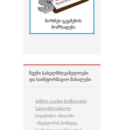
ᲩᲕᲔᲜᲘ ᲡᲐᲮᲔᲚᲛᲫᲦᲕᲐᲜᲔᲚᲝᲔᲑᲘ
ᲓᲐ ᲡᲐᲘᲜᲤᲝᲠᲛᲐᲪᲘᲝ ᲛᲐᲡᲐᲚᲔᲑᲘ
ბიზნეს
–
გეგმის
მომზადების
სახელმძღვანელო
საფინანსო ანალიზი
ინვესტორის მოზიდვა