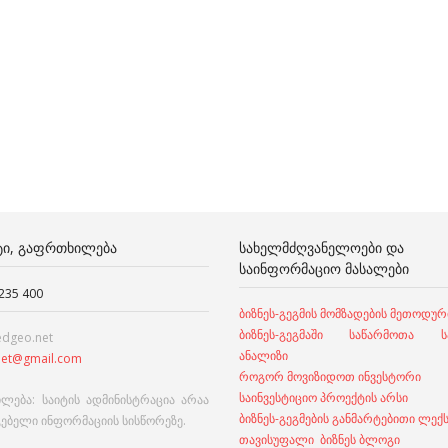
ᲢᲘ, ᲒᲐᲤᲠᲗᲮᲘᲚᲔᲑᲐ
ᲡᲐᲮᲔᲚᲛᲫᲦᲕᲐᲜᲔᲚᲝᲔᲑᲘ ᲓᲐ
ᲡᲐᲘᲜᲤᲝᲠᲛᲐᲪᲘᲝ ᲛᲐᲡᲐᲚᲔᲑᲘ
 235 400
ბიზნეს-გეგმის მომზადების მეთოდურ
ბიზნეს-გეგმაში საწარმოთა სა
edgeo.net
ანალიზი
et@gmail.com
როგორ მოვიზიდოთ ინვესტორი
საინვესტიციო პროექტის არსი
ლება: საიტის ადმინისტრაცია არაა
ბიზნეს-გეგმების განმარტებითი ლექ
გებელი ინფორმაციის სისწორეზე.
თავისუფალი ბიზნეს ბლოგი