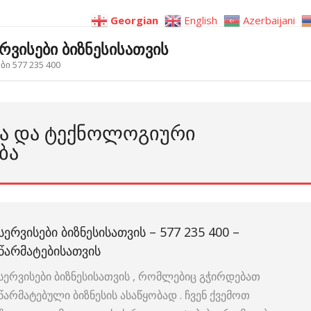
Georgian
English
Azerbaijani
ერვისები ბიზნესისათვის
ი 577 235 400
ᲘᲡᲐ ᲓᲐ ᲢᲔᲥᲜᲝᲚᲝᲒᲘᲣᲠᲘ
ᲑᲐ
ᲡᲔᲠᲕᲘᲡᲔᲑᲘ ᲑᲘᲖᲜᲔᲡᲘᲡᲐᲗᲕᲘᲡ – 577 235 400 –
ᲬᲐᲠᲛᲐᲢᲔᲑᲘᲡᲐᲗᲕᲘᲡ
სერვისები ბიზნესისათვის , რომლებიც გჭირდებათ
წარმატებული ბიზნესის ასაწყობად . ჩვენ ქვემოთ