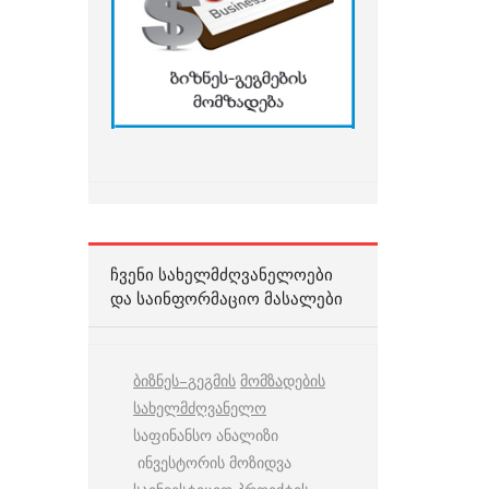
ᲩᲕᲔᲜᲘ ᲡᲐᲮᲔᲚᲛᲫᲦᲕᲐᲜᲔᲚᲝᲔᲑᲘ
ᲓᲐ ᲡᲐᲘᲜᲤᲝᲠᲛᲐᲪᲘᲝ ᲛᲐᲡᲐᲚᲔᲑᲘ
ბიზნეს
–
გეგმის
მომზადების
სახელმძღვანელო
საფინანსო ანალიზი
ინვესტორის მოზიდვა