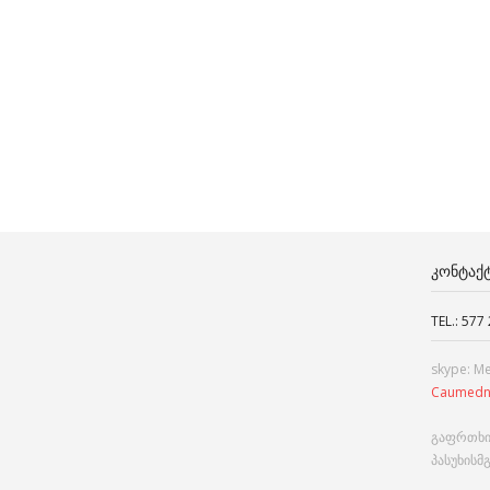
ᲙᲝᲜᲢᲐᲥ
TEL.: 577
skype: M
Caumedn
გაფრთხი
პასუხისმ