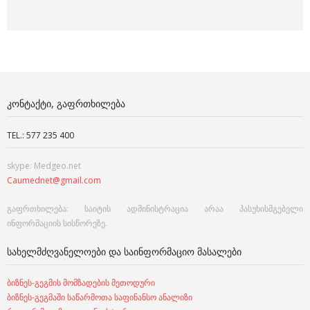
ᲙᲝᲜᲢᲐᲥᲢᲘ, ᲒᲐᲤᲠᲗᲮᲘᲚᲔᲑᲐ
TEL.: 577 235 400
skype: Medgeo.net
Caumednet@gmail.com
გაფრთხილება: საიტის ადმინისტრაცია არაა პასუხისმგებელი
ინფორმაციის სისწორეზე.
ᲡᲐᲮᲔᲚᲛᲫᲦᲕᲐᲜᲔᲚᲝᲔᲑᲘ ᲓᲐ ᲡᲐᲘᲜᲤᲝᲠᲛᲐᲪᲘᲝ ᲛᲐᲡᲐᲚᲔᲑᲘ
ბიზნეს-გეგმის მომზადების მეთოდური
ბიზნეს-გეგმაში საწარმოთა საფინანსო ანალიზი