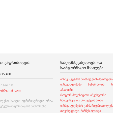
ᲢᲘ, ᲒᲐᲤᲠᲗᲮᲘᲚᲔᲑᲐ
ᲡᲐᲮᲔᲚᲛᲫᲦᲕᲐᲜᲔᲚᲝᲔᲑᲘ ᲓᲐ
ᲡᲐᲘᲜᲤᲝᲠᲛᲐᲪᲘᲝ ᲛᲐᲡᲐᲚᲔᲑᲘ
 235 400
ბიზნეს-გეგმის მომზადების მეთოდურ
ბიზნეს-გეგმაში საწარმოთა სა
edgeo.net
ანალიზი
et@gmail.com
როგორ მოვიზიდოთ ინვესტორი
საინვესტიციო პროექტის არსი
ლება: საიტის ადმინისტრაცია არაა
ბიზნეს-გეგმების განმარტებითი ლექ
გებელი ინფორმაციის სისწორეზე.
თავისუფალი ბიზნეს ბლოგი