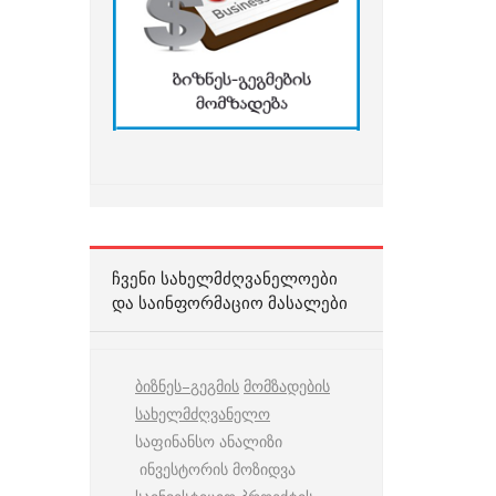
ᲩᲕᲔᲜᲘ ᲡᲐᲮᲔᲚᲛᲫᲦᲕᲐᲜᲔᲚᲝᲔᲑᲘ
ᲓᲐ ᲡᲐᲘᲜᲤᲝᲠᲛᲐᲪᲘᲝ ᲛᲐᲡᲐᲚᲔᲑᲘ
ბიზნეს
–
გეგმის
მომზადების
სახელმძღვანელო
საფინანსო ანალიზი
ინვესტორის მოზიდვა