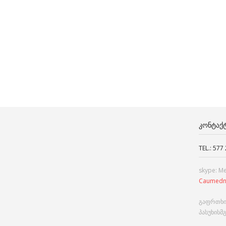
ᲙᲝᲜᲢᲐᲥ
TEL.: 577
skype: M
Caumedn
გაფრთხი
პასუხისმ