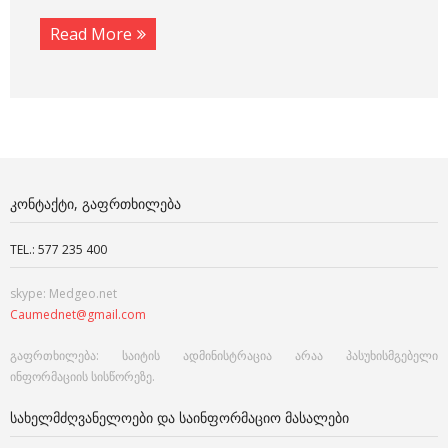
Read More
ᲙᲝᲜᲢᲐᲥᲢᲘ, ᲒᲐᲤᲠᲗᲮᲘᲚᲔᲑᲐ
TEL.: 577 235 400
skype: Medgeo.net
Caumednet@gmail.com
გაფრთხილება: საიტის ადმინისტრაცია არაა პასუხისმგებელი
ინფორმაციის სისწორეზე.
ᲡᲐᲮᲔᲚᲛᲫᲦᲕᲐᲜᲔᲚᲝᲔᲑᲘ ᲓᲐ ᲡᲐᲘᲜᲤᲝᲠᲛᲐᲪᲘᲝ ᲛᲐᲡᲐᲚᲔᲑᲘ