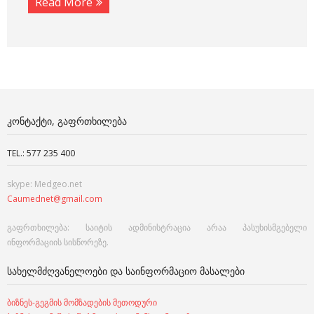
Read More
ᲙᲝᲜᲢᲐᲥᲢᲘ, ᲒᲐᲤᲠᲗᲮᲘᲚᲔᲑᲐ
TEL.: 577 235 400
skype: Medgeo.net
Caumednet@gmail.com
გაფრთხილება: საიტის ადმინისტრაცია არაა პასუხისმგებელი
ინფორმაციის სისწორეზე.
ᲡᲐᲮᲔᲚᲛᲫᲦᲕᲐᲜᲔᲚᲝᲔᲑᲘ ᲓᲐ ᲡᲐᲘᲜᲤᲝᲠᲛᲐᲪᲘᲝ ᲛᲐᲡᲐᲚᲔᲑᲘ
ბიზნეს-გეგმის მომზადების მეთოდური