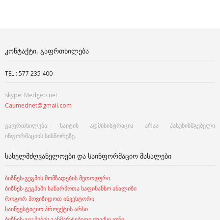
ᲙᲝᲜᲢᲐᲥᲢᲘ, ᲒᲐᲤᲠᲗᲮᲘᲚᲔᲑᲐ
TEL.: 577 235 400
skype: Medgeo.net
Caumednet@gmail.com
გაფრთხილება: საიტის ადმინისტრაცია არაა პასუხისმგებელი
ინფორმაციის სისწორეზე.
ᲡᲐᲮᲔᲚᲛᲫᲦᲕᲐᲜᲔᲚᲝᲔᲑᲘ ᲓᲐ ᲡᲐᲘᲜᲤᲝᲠᲛᲐᲪᲘᲝ ᲛᲐᲡᲐᲚᲔᲑᲘ
ბიზნეს-გეგმის მომზადების მეთოდური
ბიზნეს-გეგმაში საწარმოთა საფინანსო ანალიზი
როგორ მოვიზიდოთ ინვესტორი
საინვესტიციო პროექტის არსი
ბიზნეს-გეგმების განმარტებითი ლექსიკონი