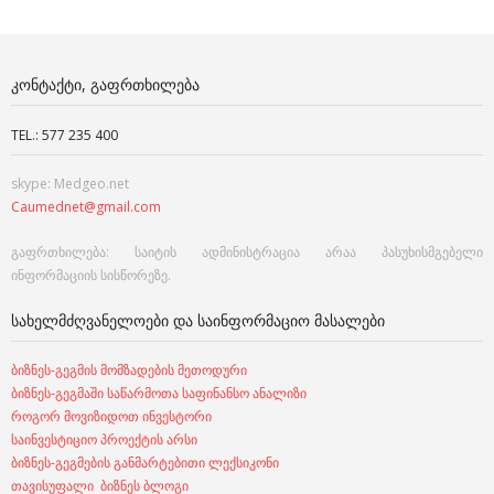
ᲙᲝᲜᲢᲐᲥᲢᲘ, ᲒᲐᲤᲠᲗᲮᲘᲚᲔᲑᲐ
TEL.: 577 235 400
skype: Medgeo.net
Caumednet@gmail.com
გაფრთხილება: საიტის ადმინისტრაცია არაა პასუხისმგებელი
ინფორმაციის სისწორეზე.
ᲡᲐᲮᲔᲚᲛᲫᲦᲕᲐᲜᲔᲚᲝᲔᲑᲘ ᲓᲐ ᲡᲐᲘᲜᲤᲝᲠᲛᲐᲪᲘᲝ ᲛᲐᲡᲐᲚᲔᲑᲘ
ბიზნეს-გეგმის მომზადების მეთოდური
ბიზნეს-გეგმაში საწარმოთა საფინანსო ანალიზი
როგორ მოვიზიდოთ ინვესტორი
საინვესტიციო პროექტის არსი
ბიზნეს-გეგმების განმარტებითი ლექსიკონი
თავისუფალი ბიზნეს ბლოგი