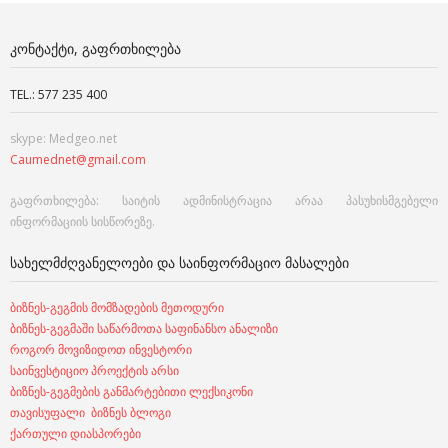
ᲙᲝᲜᲢᲐᲥᲢᲘ, ᲒᲐᲤᲠᲗᲮᲘᲚᲔᲑᲐ
TEL.: 577 235 400
skype: Medgeo.net
Caumednet@gmail.com
გაფრთხილება: საიტის ადმინისტრაცია არაა პასუხისმგებელი
ინფორმაციის სისწორეზე.
ᲡᲐᲮᲔᲚᲛᲫᲦᲕᲐᲜᲔᲚᲝᲔᲑᲘ ᲓᲐ ᲡᲐᲘᲜᲤᲝᲠᲛᲐᲪᲘᲝ ᲛᲐᲡᲐᲚᲔᲑᲘ
ბიზნეს-გეგმის მომზადების მეთოდური
ბიზნეს-გეგმაში საწარმოთა საფინანსო ანალიზი
როგორ მოვიზიდოთ ინვესტორი
საინვესტიციო პროექტის არსი
ბიზნეს-გეგმების განმარტებითი ლექსიკონი
თავისუფალი ბიზნეს ბლოგი
ქართული დიასპორები