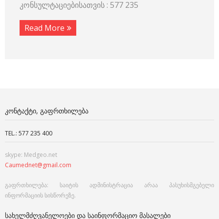
კონსულტაციებისათვის : 577 235
Read More
ᲙᲝᲜᲢᲐᲥᲢᲘ, ᲒᲐᲤᲠᲗᲮᲘᲚᲔᲑᲐ
TEL.: 577 235 400
skype: Medgeo.net
Caumednet@gmail.com
გაფრთხილება: საიტის ადმინისტრაცია არაა პასუხისმგებელი
ინფორმაციის სისწორეზე.
ᲡᲐᲮᲔᲚᲛᲫᲦᲕᲐᲜᲔᲚᲝᲔᲑᲘ ᲓᲐ ᲡᲐᲘᲜᲤᲝᲠᲛᲐᲪᲘᲝ ᲛᲐᲡᲐᲚᲔᲑᲘ