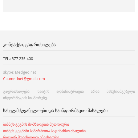
ᲙᲝᲜᲢᲐᲥᲢᲘ, ᲒᲐᲤᲠᲗᲮᲘᲚᲔᲑᲐ
TEL.: 577 235 400
skype: Medgeo.net
Caumednet@gmail.com
გაფრთხილება: საიტის ადმინისტრაცია არაა პასუხისმგებელი
ინფორმაციის სისწორეზე.
ᲡᲐᲮᲔᲚᲛᲫᲦᲕᲐᲜᲔᲚᲝᲔᲑᲘ ᲓᲐ ᲡᲐᲘᲜᲤᲝᲠᲛᲐᲪᲘᲝ ᲛᲐᲡᲐᲚᲔᲑᲘ
ბიზნეს-გეგმის მომზადების მეთოდური
ბიზნეს-გეგმაში საწარმოთა საფინანსო ანალიზი
როგორ მოვიზიდოთ ინვესტორი