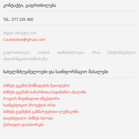
ᲙᲝᲜᲢᲐᲥᲢᲘ, ᲒᲐᲤᲠᲗᲮᲘᲚᲔᲑᲐ
TEL.: 577 235 400
skype: Medgeo.net
Caumednet@gmail.com
გაფრთხილება: საიტის ადმინისტრაცია არაა პასუხისმგებელი
ინფორმაციის სისწორეზე.
ᲡᲐᲮᲔᲚᲛᲫᲦᲕᲐᲜᲔᲚᲝᲔᲑᲘ ᲓᲐ ᲡᲐᲘᲜᲤᲝᲠᲛᲐᲪᲘᲝ ᲛᲐᲡᲐᲚᲔᲑᲘ
ბიზნეს-გეგმის მომზადების მეთოდური
ბიზნეს-გეგმაში საწარმოთა საფინანსო ანალიზი
როგორ მოვიზიდოთ ინვესტორი
საინვესტიციო პროექტის არსი
ბიზნეს-გეგმების განმარტებითი ლექსიკონი
თავისუფალი ბიზნეს ბლოგი
ქართული დიასპორები