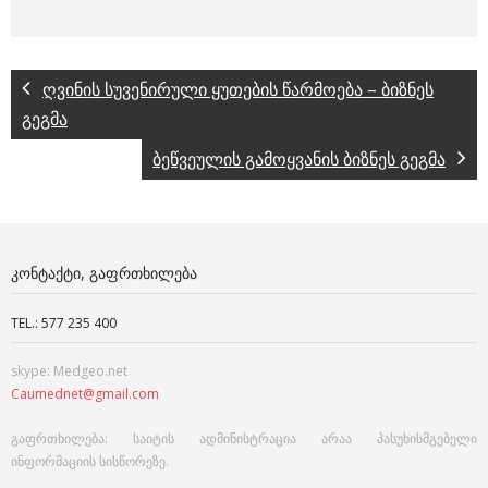
ღვინის სუვენირული ყუთების წარმოება – ბიზნეს
გეგმა
ბეწვეულის გამოყვანის ბიზნეს გეგმა
ᲙᲝᲜᲢᲐᲥᲢᲘ, ᲒᲐᲤᲠᲗᲮᲘᲚᲔᲑᲐ
TEL.: 577 235 400
skype: Medgeo.net
Caumednet@gmail.com
გაფრთხილება: საიტის ადმინისტრაცია არაა პასუხისმგებელი
ინფორმაციის სისწორეზე.