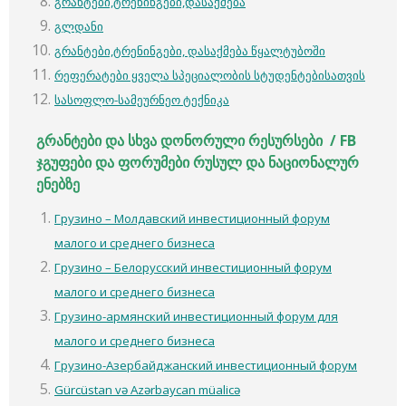
გრანტები,ტრენინგები,დასაქმება
გლდანი
გრანტები,ტრენინგები, დასაქმება წყალტუბოში
რეფერატები ყველა სპეციალობის სტუდენტებისათვის
სასოფლო-სამეურნეო ტექნიკა
გრანტები
და
სხვა
დონორული
რესურსები
/ FB
ჯგუფები
და
ფორუმები
რუსულ
და
ნაციონალურ
ენებზე
Грузино – Молдавский инвестиционный форум
малого и среднего бизнеса
Грузино – Белорусский инвестиционный форум
малого и среднего бизнеса
Грузино-армянский инвестиционный форум для
малого и среднего бизнеса
Грузино-Азербайджанский инвестиционный форум
Gürcüstan və Azərbaycan müalicə