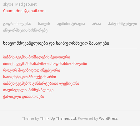
skype: Medgeo.net
Caumednet@gmail.com
გაფრთხილება: საიტის ადმინისტრაცია არაა პასუხისმგებელი
ინფორმაციის სისწორეზე.
ᲡᲐᲮᲔᲚᲛᲫᲦᲕᲐᲜᲔᲚᲝᲔᲑᲘ ᲓᲐ ᲡᲐᲘᲜᲤᲝᲠᲛᲐᲪᲘᲝ ᲛᲐᲡᲐᲚᲔᲑᲘ
ბიზნეს-გეგმის მომზადების მეთოდური
ბიზნეს-გეგმაში საწარმოთა საფინანსო ანალიზი
როგორ მოვიზიდოთ ინვესტორი
საინვესტიციო პროექტის არსი
ბიზნეს-გეგმების განმარტებითი ლექსიკონი
თავისუფალი ბიზნეს ბლოგი
ქართული დიასპორები
Theme by
Think Up Themes Ltd
. Powered by
WordPress
.