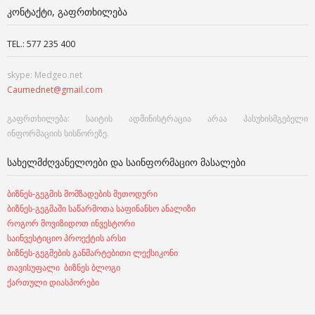
ᲙᲝᲜᲢᲐᲥᲢᲘ, ᲒᲐᲤᲠᲗᲮᲘᲚᲔᲑᲐ
TEL.: 577 235 400
skype: Medgeo.net
Caumednet@gmail.com
გაფრთხილება: საიტის ადმინისტრაცია არაა პასუხისმგებელი
ინფორმაციის სისწორეზე.
ᲡᲐᲮᲔᲚᲛᲫᲦᲕᲐᲜᲔᲚᲝᲔᲑᲘ ᲓᲐ ᲡᲐᲘᲜᲤᲝᲠᲛᲐᲪᲘᲝ ᲛᲐᲡᲐᲚᲔᲑᲘ
ბიზნეს-გეგმის მომზადების მეთოდური
ბიზნეს-გეგმაში საწარმოთა საფინანსო ანალიზი
როგორ მოვიზიდოთ ინვესტორი
საინვესტიციო პროექტის არსი
ბიზნეს-გეგმების განმარტებითი ლექსიკონი
თავისუფალი ბიზნეს ბლოგი
ქართული დიასპორები