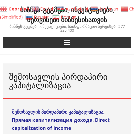
Skip
ბიზნეს-გეგმები, ინვესტიციები,
Georgian
English
Azerbaijani
Armenian
Ch
to
(Simplified)
Russian
Persian
სერვისები ბიზნესისათვის
content
ბიზნეს-გეგმები, ინვესტიციები, საინფორმაციო სერვისები 577
235 400
ᲨᲔᲛᲝᲡᲐᲕᲚᲘᲡ ᲞᲘᲠᲓᲐᲞᲘᲠᲘ
ᲙᲐᲞᲘᲢᲐᲚᲘᲖᲐᲪᲘᲐ
შემოსავლის პირდაპირი კაპიტალიზაცია,
Прямая капитализация дохода, Direct
capitalization of income