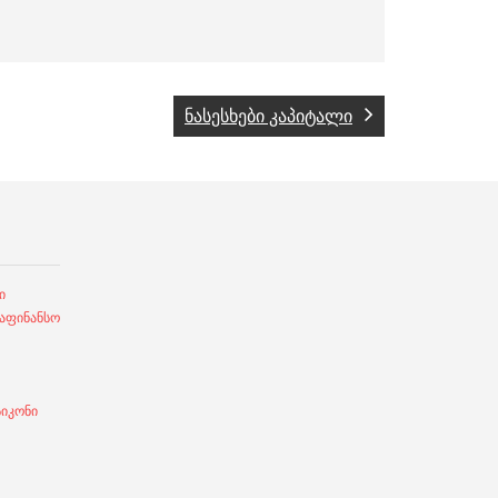
ნასესხები კაპიტალი
ი
ფინანსო
სიკონი