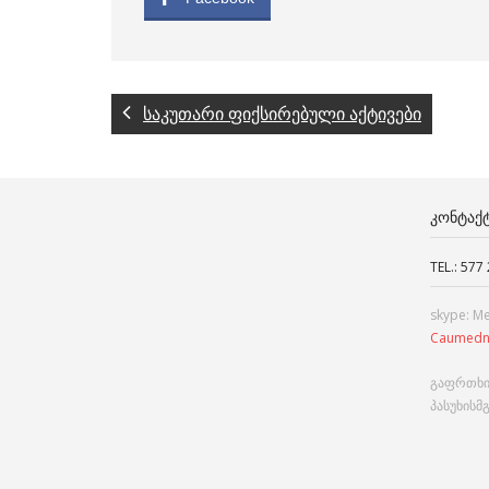
საკუთარი ფიქსირებული აქტივები
ᲙᲝᲜᲢᲐᲥ
TEL.: 577
skype: M
Caumedn
გაფრთხი
პასუხისმ