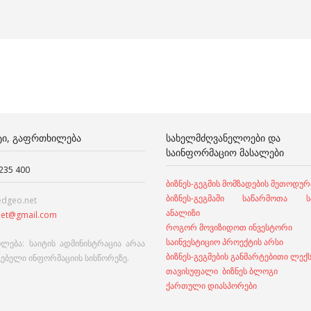
ᲢᲘ, ᲒᲐᲤᲠᲗᲮᲘᲚᲔᲑᲐ
ᲡᲐᲮᲔᲚᲛᲫᲦᲕᲐᲜᲔᲚᲝᲔᲑᲘ ᲓᲐ
ᲡᲐᲘᲜᲤᲝᲠᲛᲐᲪᲘᲝ ᲛᲐᲡᲐᲚᲔᲑᲘ
 235 400
ბიზნეს-გეგმის მომზადების მეთოდურ
ბიზნეს-გეგმაში საწარმოთა სა
edgeo.net
ანალიზი
et@gmail.com
როგორ მოვიზიდოთ ინვესტორი
საინვესტიციო პროექტის არსი
ლება: საიტის ადმინისტრაცია არაა
ბიზნეს-გეგმების განმარტებითი ლექ
გებელი ინფორმაციის სისწორეზე.
თავისუფალი ბიზნეს ბლოგი
ქართული დიასპორები