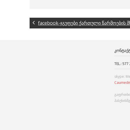
facebook-ჯგუფები ქართული წარმოების 
ᲙᲝᲜᲢᲐᲥ
TEL.: 577
skype: M
Caumedn
გაფრთხი
პასუხისმ