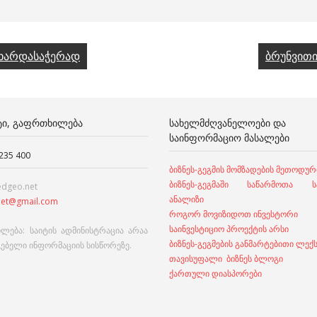
მხარდასაჭერად
ბრუნვითი
ᲢᲘ, ᲒᲐᲤᲠᲗᲮᲘᲚᲔᲑᲐ
ᲡᲐᲮᲔᲚᲛᲫᲦᲕᲐᲜᲔᲚᲝᲔᲑᲘ ᲓᲐ
ᲡᲐᲘᲜᲤᲝᲠᲛᲐᲪᲘᲝ ᲛᲐᲡᲐᲚᲔᲑᲘ
 235 400
ბიზნეს-გეგმის მომზადების მეთოდურ
ბიზნეს-გეგმაში საწარმოთა სა
edgeo.net
ანალიზი
et@gmail.com
როგორ მოვიზიდოთ ინვესტორი
საინვესტიციო პროექტის არსი
ლება: საიტის ადმინისტრაცია არაა
ბიზნეს-გეგმების განმარტებითი ლექ
გებელი ინფორმაციის სისწორეზე.
თავისუფალი ბიზნეს ბლოგი
ქართული დიასპორები