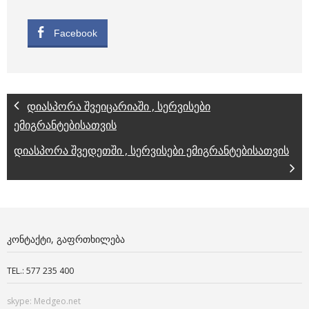
Facebook
დიასპორა შვეიცარიაში , სერვისები
ემიგრანტებისათვის
დიასპორა შვედეთში , სერვისები ემიგრანტებისათვის
ᲙᲝᲜᲢᲐᲥᲢᲘ, ᲒᲐᲤᲠᲗᲮᲘᲚᲔᲑᲐ
TEL.: 577 235 400
skype: Medgeo.net