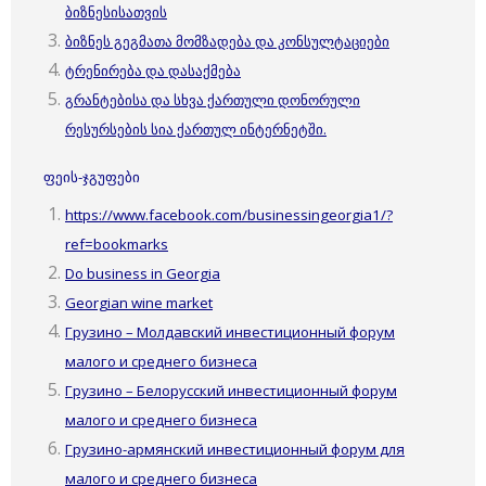
ბიზნესისათვის
ბიზნეს გეგმათა მომზადება და კონსულტაციები
ტრენირება და დასაქმება
გრანტებისა და სხვა ქართული დონორული
რესურსების სია ქართულ ინტერნეტში.
ფეის-ჯგუფები
https://www.facebook.com/businessingeorgia1/?
ref=bookmarks
Do business in Georgia
Georgian wine market
Грузино – Молдавский инвестиционный форум
малого и среднего бизнеса
Грузино – Белорусский инвестиционный форум
малого и среднего бизнеса
Грузино-армянский инвестиционный форум для
малого и среднего бизнеса