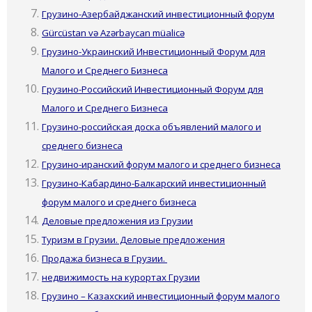
Грузино-Азербайджанский инвестиционный форум
Gürcüstan və Azərbaycan müalicə
Грузино-Украинский Инвестиционный Форум для
Малого и Среднего Бизнеса
Грузино-Российский Инвестиционный Форум для
Малого и Среднего Бизнеса
Грузино-российская доска объявлений малого и
среднего бизнеса
Грузино-иранский форум малого и среднего бизнеса
Грузино-Кабардино-Балкарский инвестиционный
форум малого и среднего бизнеса
Деловые предложения из Грузии
Туризм в Грузии. Деловые предложения
Продажа бизнеса в Грузии.
недвижимость на курортах Грузии
Грузино – Казахский инвестиционный форум малого