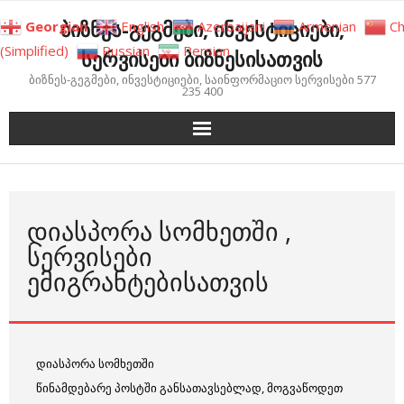
Skip
ბიზნეს-გეგმები, ინვესტიციები,
Georgian
English
Azerbaijani
Armenian
Ch
to
(Simplified)
Russian
Persian
სერვისები ბიზნესისათვის
content
ბიზნეს-გეგმები, ინვესტიციები, საინფორმაციო სერვისები 577
235 400
ᲓᲘᲐᲡᲞᲝᲠᲐ ᲡᲝᲛᲮᲔᲗᲨᲘ ,
ᲡᲔᲠᲕᲘᲡᲔᲑᲘ
ᲔᲛᲘᲒᲠᲐᲜᲢᲔᲑᲘᲡᲐᲗᲕᲘᲡ
დიასპორა სომხეთში
წინამდებარე პოსტში განსათავსებლად, მოგვაწოდეთ