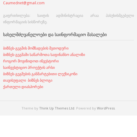
Caumednet@gmail.com
გაფრთხილება: საიტის ადმინისტრაცია არაა პასუხისმგებელი
ინფორმაციის სისწორეზე.
ᲡᲐᲮᲔᲚᲛᲫᲦᲕᲐᲜᲔᲚᲝᲔᲑᲘ ᲓᲐ ᲡᲐᲘᲜᲤᲝᲠᲛᲐᲪᲘᲝ ᲛᲐᲡᲐᲚᲔᲑᲘ
ბიზნეს-გეგმის მომზადების მეთოდური
ბიზნეს-გეგმაში საწარმოთა საფინანსო ანალიზი
როგორ მოვიზიდოთ ინვესტორი
საინვესტიციო პროექტის არსი
ბიზნეს-გეგმების განმარტებითი ლექსიკონი
თავისუფალი ბიზნეს ბლოგი
ქართული დიასპორები
Theme by
Think Up Themes Ltd
. Powered by
WordPress
.