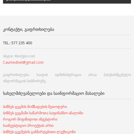
ᲙᲝᲜᲢᲐᲥᲢᲘ, ᲒᲐᲤᲠᲗᲮᲘᲚᲔᲑᲐ
TEL.: 577 235 400
skype: Medgeo.net
Caumednet@gmail.com
გაფრთხილება: საიტის ადმინისტრაცია არაა პასუხისმგებელი
ინფორმაციის სისწორეზე.
ᲡᲐᲮᲔᲚᲛᲫᲦᲕᲐᲜᲔᲚᲝᲔᲑᲘ ᲓᲐ ᲡᲐᲘᲜᲤᲝᲠᲛᲐᲪᲘᲝ ᲛᲐᲡᲐᲚᲔᲑᲘ
ბიზნეს-გეგმის მომზადების მეთოდური
ბიზნეს-გეგმაში საწარმოთა საფინანსო ანალიზი
როგორ მოვიზიდოთ ინვესტორი
საინვესტიციო პროექტის არსი
ბიზნეს-გეგმების განმარტებითი ლექსიკონი