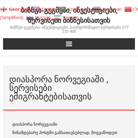
Skip
ბიზნეს-გეგმები, ინვესტიციები,
Georgian
English
Azerbaijani
Armenian
Ch
to
(Simplified)
Russian
Persian
სერვისები ბიზნესისათვის
content
ბიზნეს-გეგმები, ინვესტიციები, საინფორმაციო სერვისები 577
235 400
ᲓᲘᲐᲡᲞᲝᲠᲐ ᲜᲝᲠᲕᲔᲒᲘᲐᲨᲘ ,
ᲡᲔᲠᲕᲘᲡᲔᲑᲘ
ᲔᲛᲘᲒᲠᲐᲜᲢᲔᲑᲘᲡᲐᲗᲕᲘᲡ
დიასპორა ნორვეგიაში
წინამდებარე პოსტში განსათავსებლად, მოგვაწოდეთ