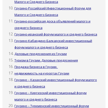
Малого и Среднего Бизнеса
Грузино-Российский Инвестиционный Форум для
Малого и Среднего Бизнеса
Грузино-российская доска объявлений малого и
среднего бизнеса
Грузино-иранский форум малого и среднего бизнеса
Грузино-Кабардино-Балкарский инвестиционный
форум малого и среднего бизнеса
Деловые предложения из Грузии
Туризм в Грузии. Деловые предложения
Продажа бизнеса в Грузии.
недвижимость на курортах Грузии
Грузино – Казахский инвестиционный форум малого
и среднего бизнеса
Грузино – Киргизский инвестиционный форум
малого и среднего бизнеса
Грузино – Туркменский инвестиционный форум