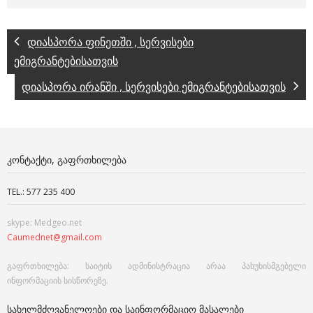
დიასპორა ფინეთში , სერვისები
ემიგრანტებისათვის
დიასპორა ირანში , სერვისები ემიგრანტებისათვის
ᲙᲝᲜᲢᲐᲥᲢᲘ, ᲒᲐᲤᲠᲗᲮᲘᲚᲔᲑᲐ
TEL.: 577 235 400
skype: Medgeo.net
Caumednet@gmail.com
გაფრთხილება: საიტის ადმინისტრაცია არაა პასუხისმგებელი
ინფორმაციის სისწორეზე.
ᲡᲐᲮᲔᲚᲛᲫᲦᲕᲐᲜᲔᲚᲝᲔᲑᲘ ᲓᲐ ᲡᲐᲘᲜᲤᲝᲠᲛᲐᲪᲘᲝ ᲛᲐᲡᲐᲚᲔᲑᲘ