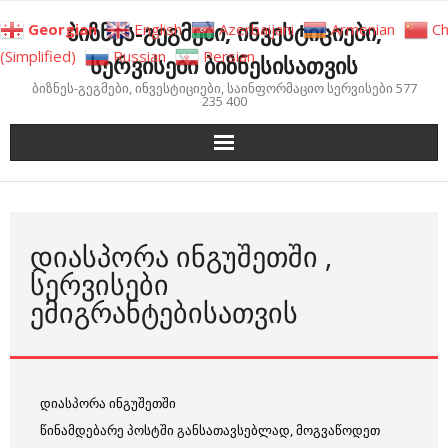
Skip
ბიზნეს-გეგმები, ინვესტიციები,
Georgian
English
Azerbaijani
Armenian
Ch
to
(Simplified)
Russian
Persian
სერვისები ბიზნესისათვის
content
ბიზნეს-გეგმები, ინვესტიციები, საინფორმაციო სერვისები 577
235 400
ᲓᲘᲐᲡᲞᲝᲠᲐ ᲘᲜᲒᲣᲨᲔᲗᲨᲘ ,
ᲡᲔᲠᲕᲘᲡᲔᲑᲘ
ᲔᲛᲘᲒᲠᲐᲜᲢᲔᲑᲘᲡᲐᲗᲕᲘᲡ
დიასპორა ინგუშეთში
წინამდებარე პოსტში განსათავსებლად, მოგვაწოდეთ