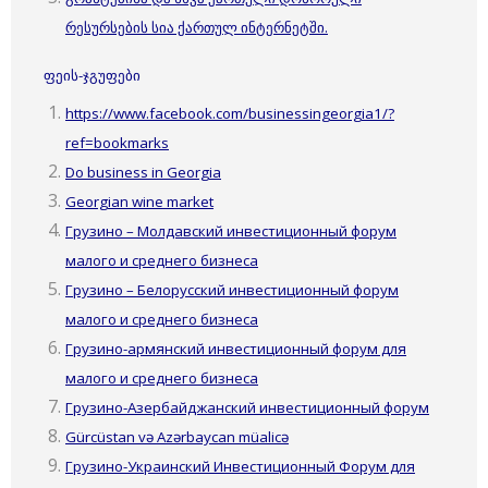
რესურსების სია ქართულ ინტერნეტში.
ფეის-ჯგუფები
https://www.facebook.com/businessingeorgia1/?
ref=bookmarks
Do business in Georgia
Georgian wine market
Грузино – Молдавский инвестиционный форум
малого и среднего бизнеса
Грузино – Белорусский инвестиционный форум
малого и среднего бизнеса
Грузино-армянский инвестиционный форум для
малого и среднего бизнеса
Грузино-Азербайджанский инвестиционный форум
Gürcüstan və Azərbaycan müalicə
Грузино-Украинский Инвестиционный Форум для